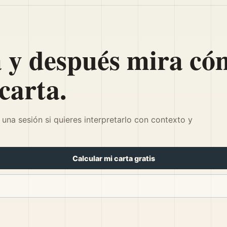
a y después mira c
carta.
a una sesión si quieres interpretarlo con contexto y
Calcular mi carta gratis